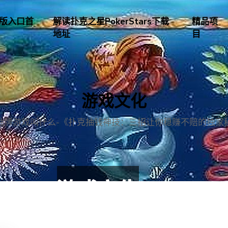
版入口首
解读扑克之星PokerStars下载
精品项
地址
目
游戏文化
抽牌游戏叫什么-《扑克抽钱神技：三招让你稳赚不赔的独家