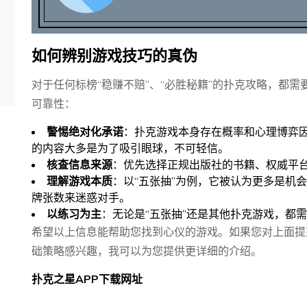
如何辨别游戏技巧的真伪
对于任何标榜“稳赚不赔”、“必胜秘籍”的扑克攻略，都
可靠性：
警惕绝对化承诺
：扑克游戏本身存在概率和心理博弈因
的内容大多是为了吸引眼球，不可轻信。
核查信息来源
：优先选择正规出版社的书籍、权威平
理解游戏本质
：以“五张抽”为例，它被认为更多是机
牌张数来迷惑对手。
以练习为主
：无论是“五张抽”还是其他扑克游戏，都
希望以上信息能帮助您找到心仪的游戏。如果您对上面提
础策略感兴趣，我可以为您提供更详细的介绍。
扑克之星APP下载网址