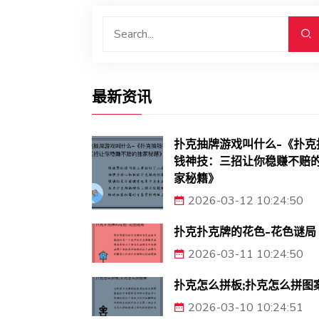
最新资讯
扑克抽牌游戏叫什么-《扑克
钱神技：三招让你稳赚不赔
家秘籍》
2026-03-12 10:24:50
扑克扑克牌的花色-花色谜局
2026-03-11 10:24:50
扑克怎么拼板;扑克怎么拼图
2026-03-10 10:24:51