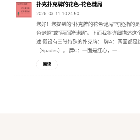
扑克扑克牌的花色-花色谜局
2026-03-11 10:24:50
您好！您提到的“扑克牌的花色谜局”可能指的
色谜题”或“两面牌谜题”。下面我将详细描述这
述 假设有三张特殊的扑克牌： 牌A：两面都是红
（Spades）。 牌C：一面是红心，一...
阅读