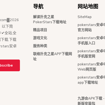
导航
网站地图
解读扑克之星
SiteMap
om▓2026
PokerStars下载地址
pokerstars安
com」以下简
精品项目
官方网站
✔全站,全
游戏文化
pokerstars安
客户端下载,下载
手机版入口
tars安卓
服务种类
pokerstars安
联络扑克之星APP下载网
手机版官网
址
pokerstars安
bscribe
Web网页版
pokerstars安
app下载地址
九游会APK下载 
新版安装包