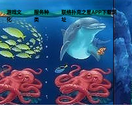
游戏文
服务种
联络扑克之星APP下载网
化
类
址
秘籍》